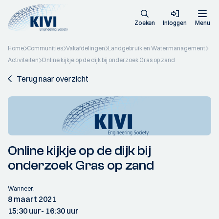
Zoeken
Inloggen
Menu
Home
Communities
Vakafdelingen
Landgebruik en Watermanagement
Activiteiten
Online kijkje op de dijk bij onderzoek Gras op zand
Terug naar overzicht
Online kijkje op de dijk bij
onderzoek Gras op zand
Wanneer:
8 maart 2021
15:30 uur
- 16:30 uur