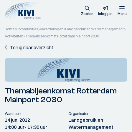
Zoeken
Inloggen
Menu
Home
Communities
Vakafdelingen
Landgebruik en Watermanagement
Activiteiten
Themabijeenkomst Rotterdam Mainport 2030
Terug naar overzicht
Themabijeenkomst Rotterdam
Mainport 2030
Wanneer:
Organisator:
14 juni 2012
Landgebruik en
14:00 uur
- 17:30 uur
Watermanagement