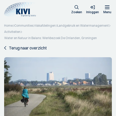
Zoeken
Inloggen
Menu
Home
Communities
Vakafdelingen
Landgebruik en Watermanagement
Activiteiten
Water en Natuur in Balans: Werkbezoek De Onlanden, Groningen
Terug naar overzicht