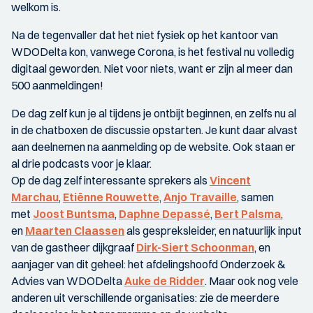
welkom is.
Na de tegenvaller dat het niet fysiek op het kantoor van
WDODelta kon, vanwege Corona, is het festival nu volledig
digitaal geworden. Niet voor niets, want er zijn al meer dan
500 aanmeldingen!
De dag zelf kun je al tijdens je ontbijt beginnen, en zelfs nu al
in de chatboxen de discussie opstarten. Je kunt daar alvast
aan deelnemen na aanmelding op de website. Ook staan er
al drie podcasts voor je klaar.
Op de dag zelf interessante sprekers als
Vincent
Marchau
,
Etiënne Rouwette
,
Anjo Travaille
, samen
met
Joost Buntsma
,
Daphne Depassé
,
Bert Palsma
,
en
Maarten Claassen
als gespreksleider, en natuurlijk input
van de gastheer dijkgraaf
Dirk-Siert Schoonman
, en
aanjager van dit geheel: het afdelingshoofd Onderzoek &
Advies van WDODelta
Auke de Ridder
. Maar ook nog vele
anderen uit verschillende organisaties: zie de meerdere