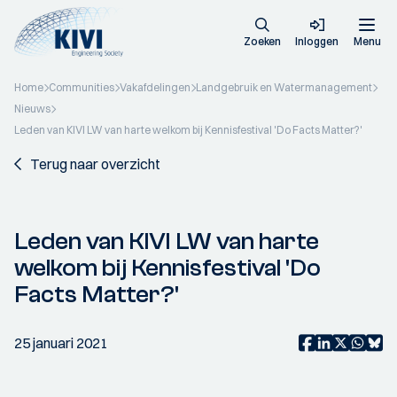
Zoeken
Inloggen
Menu
Home
Communities
Vakafdelingen
Landgebruik en Watermanagement
Nieuws
Leden van KIVI LW van harte welkom bij Kennisfestival 'Do Facts Matter?'
Terug naar overzicht
Leden van KIVI LW van harte
welkom bij Kennisfestival 'Do
Facts Matter?'
25 januari 2021