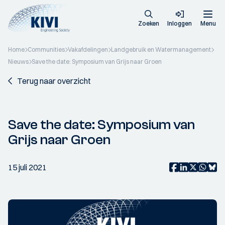
Zoeken
Inloggen
Menu
Home
Communities
Vakafdelingen
Landgebruik en Watermanagement
Nieuws
Save the date: Symposium van Grijs naar Groen
Terug naar overzicht
Save the date: Symposium van
Grijs naar Groen
15 juli 2021