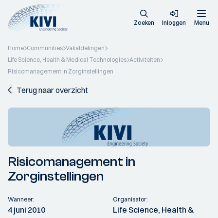
Zoeken
Inloggen
Menu
Home
Communities
Vakafdelingen
Life Science, Health & Medical Technologies
Activiteiten
Risicomanagement in Zorginstellingen
Terug naar overzicht
Risicomanagement in
Zorginstellingen
Wanneer:
Organisator:
4 juni 2010
Life Science, Health &