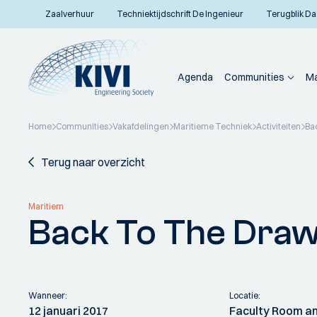
Zaalverhuur
Techniektijdschrift De Ingenieur
Terugblik Da
Agenda
Communities
Ma
Home
Communities
Vakafdelingen
Maritieme Techniek
Activiteiten
Ba
Terug naar overzicht
Maritiem
Back To The Draw
Wanneer:
Locatie:
12 januari 2017
Faculty Room an