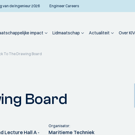
g van de Ingenieur 2026
Engineer Careers
atschappelijke impact
Lidmaatschap
Actualiteit
Over KIV
ck To The Drawing Board
ing Board
Organisator:
d Lecture Hall A -
Maritieme Techniek