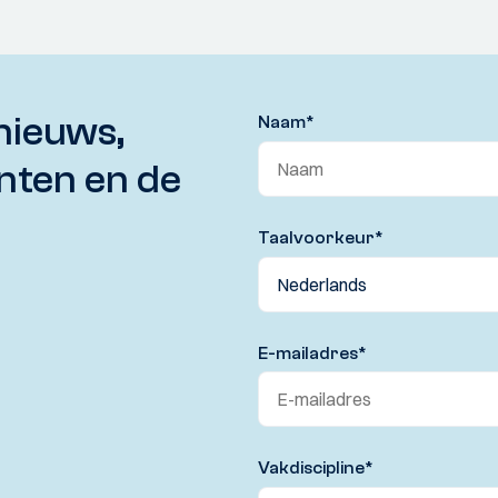
nieuws,
Naam
*
nten en de
Taalvoorkeur
*
E-mailadres
*
Vakdiscipline
*