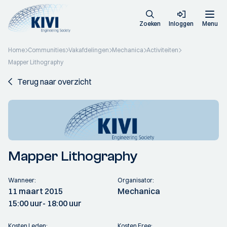
Zoeken
Inloggen
Menu
Home
Communities
Vakafdelingen
Mechanica
Activiteiten
Mapper Lithography
Terug naar overzicht
Mapper Lithography
Wanneer:
Organisator:
11 maart 2015
Mechanica
15:00 uur
- 18:00 uur
Kosten Leden:
Kosten Free: