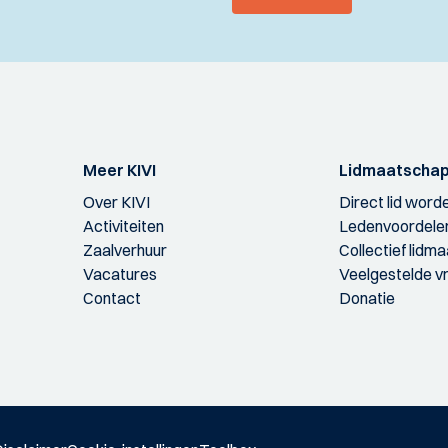
Meer KIVI
Lidmaatscha
Over KIVI
Direct lid word
Activiteiten
Ledenvoordele
Zaalverhuur
Collectief lidm
Vacatures
Veelgestelde v
Contact
Donatie