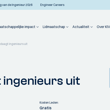
g van de Ingenieur 2026
Engineer Careers
atschappelijke impact
Lidmaatschap
Actualiteit
Over KIV
aagt ingenieurs uit
ingenieurs uit
Kosten Leden:
Gratis