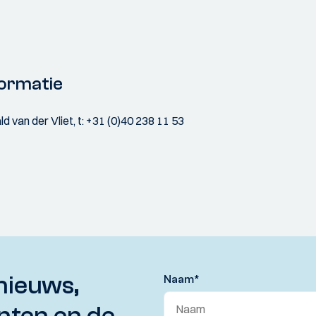
ormatie
 van der Vliet, t: +31 (0)40 238 11 53
nieuws,
Naam
*
nten en de