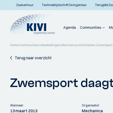
Zaalverhuur
Techniektijdschrift De Ingenieur
Terugblik Da
Agenda
Communities
Ma
Home
Communities
Vakafdelingen
Mechanica
Activiteiten
Zwemsport d
Terug naar overzicht
Zwemsport daagt 
Wanneer:
Organisator:
13 maart 2013
Mechanica