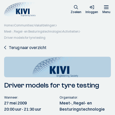
Zoeken
Inloggen
Menu
Home
Communities
Vakafdelingen
Meet-, Regel- en Besturingstechnologie
Activiteiten
Driver models for tyre testing
Terug naar overzicht
Driver models for tyre testing
Wanneer:
Organisator:
27 mei 2009
Meet-, Regel- en
20:00 uur
- 21:30 uur
Besturingstechnologie