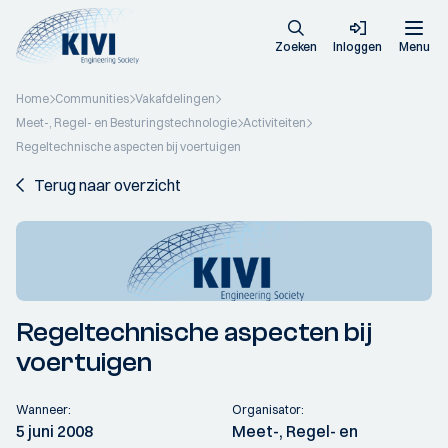
Zoeken
Inloggen
Menu
Home
Communities
Vakafdelingen
Meet-, Regel- en Besturingstechnologie
Activiteiten
Regeltechnische aspecten bij voertuigen
Terug naar overzicht
Regeltechnische aspecten bij
voertuigen
Wanneer:
Organisator:
5 juni 2008
Meet-, Regel- en