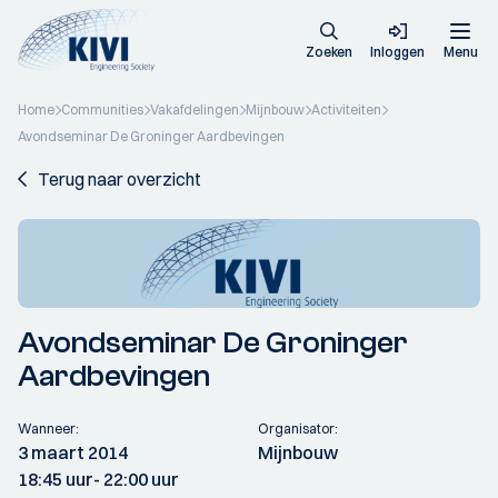
Zoeken
Inloggen
Menu
Home
Communities
Vakafdelingen
Mijnbouw
Activiteiten
Avondseminar De Groninger Aardbevingen
Terug naar overzicht
Avondseminar De Groninger
Aardbevingen
Wanneer:
Organisator:
3 maart 2014
Mijnbouw
18:45 uur
- 22:00 uur