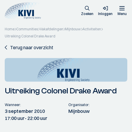
Zoeken
Inloggen
Menu
Home
Communities
Vakafdelingen
Mijnbouw
Activiteiten
Uitreiking Colonel Drake Award
Terug naar overzicht
Uitreiking Colonel Drake Award
Wanneer:
Organisator:
3 september 2010
Mijnbouw
17:00 uur
- 22:00 uur