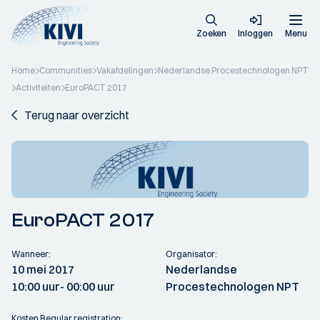
Zoeken
Inloggen
Menu
Home
Communities
Vakafdelingen
Nederlandse Procestechnologen NPT
Activiteiten
EuroPACT 2017
Terug naar overzicht
EuroPACT 2017
Wanneer:
Organisator:
10 mei 2017
Nederlandse
10:00 uur
- 00:00 uur
Procestechnologen NPT
Kosten Regular registration: