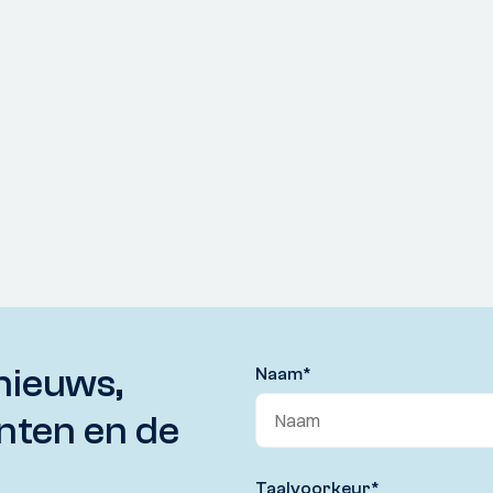
nieuws,
Naam
*
nten en de
Taalvoorkeur
*