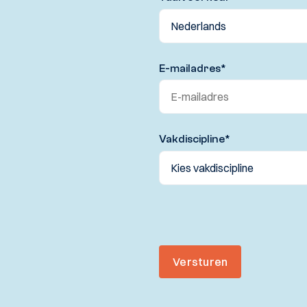
E-mailadres
*
Vakdiscipline
*
Versturen