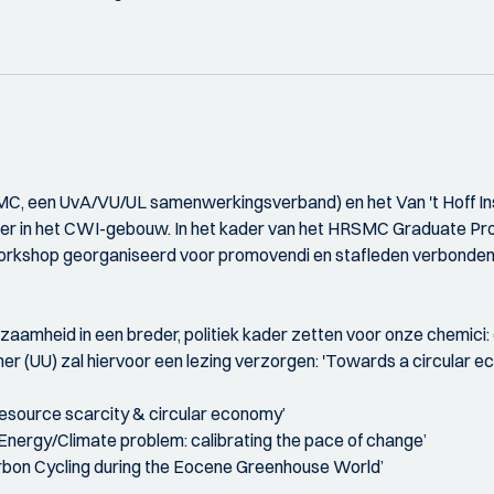
C, een UvA/VU/UL samenwerkingsverband) en het Van 't Hoff Ins
er in het CWI-gebouw. In het kader van het HRSMC Graduate Prog
rkshop georganiseerd voor promovendi en stafleden verbonden 
zaamheid in een breder, politiek kader zetten voor onze chemici
r (UU) zal hiervoor een lezing verzorgen: 'Towards a circular ec
‘Resource scarcity & circular economy’
 Energy/Climate problem: calibrating the pace of change’
Carbon Cycling during the Eocene Greenhouse World’