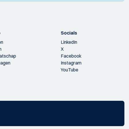
p
Socials
en
LinkedIn
n
X
aatschap
Facebook
ragen
Instagram
YouTube