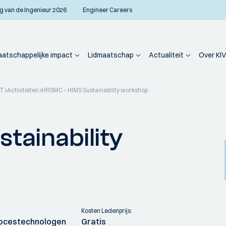
g van de Ingenieur 2026
Engineer Careers
atschappelijke impact
Lidmaatschap
Actualiteit
Over KIV
PT
Activiteiten
HRSMC – HIMS Sustainability workshop
tainability
Kosten Ledenprijs:
ocestechnologen
Gratis