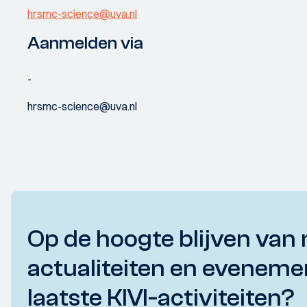
hrsmc-science@uva.nl
Aanmelden via
-
hrsmc-science@uva.nl
Op de hoogte blijven van 
actualiteiten en eveneme
laatste KIVI-activiteiten?