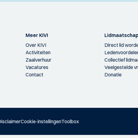
Meer KIVI
Lidmaatscha
Over KIVI
Direct lid word
Activiteiten
Ledenvoordele
Zaalverhuur
Collectief lidm
Vacatures
Veelgestelde v
Contact
Donatie
isclaimer
Cookie-instellingen
Toolbox