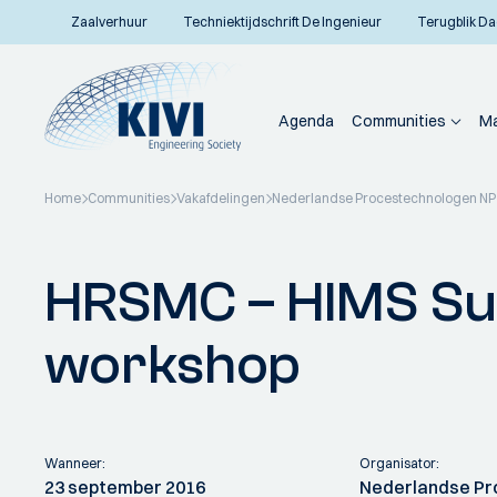
Zaalverhuur
Techniektijdschrift De Ingenieur
Terugblik Da
Agenda
Communities
Ma
Home
Communities
Vakafdelingen
Nederlandse Procestechnologen N
Terug naar overzicht
HRSMC – HIMS Sus
workshop
Wanneer:
Organisator:
23 september 2016
Nederlandse Pr