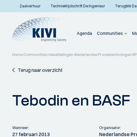
Zaalverhuur
Techniektijdschrift De Ingenieur
Terugblik Da
Agenda
Communities
Ma
Home
Communities
Vakafdelingen
Nederlandse Procestechnologen N
Terug naar overzicht
Tebodin en BASF
Wanneer:
Organisator:
27 februari 2013
Nederlandse Pr