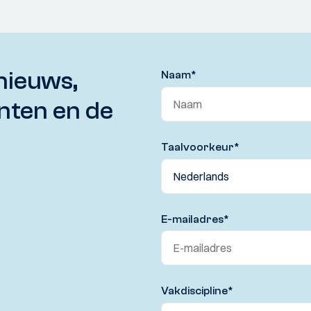
nieuws,
Naam
*
nten en de
Taalvoorkeur
*
E-mailadres
*
Vakdiscipline
*