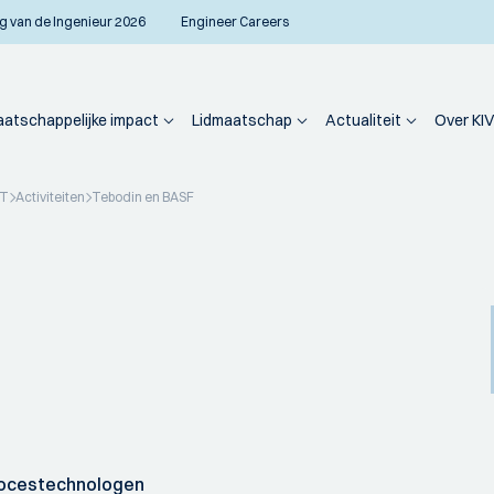
g van de Ingenieur 2026
Engineer Careers
atschappelijke impact
Lidmaatschap
Actualiteit
Over KIV
PT
Activiteiten
Tebodin en BASF
ocestechnologen