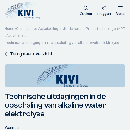
Zoeken
Inloggen
Menu
Home
Communities
Vakafdelingen
Nederlandse Procestechnologen NPT
Activiteiten
Technische uitdagingen in de opschaling van alkaline water elektrolyse
Terug naar overzicht
Technische uitdagingen in de
opschaling van alkaline water
elektrolyse
Wanneer: