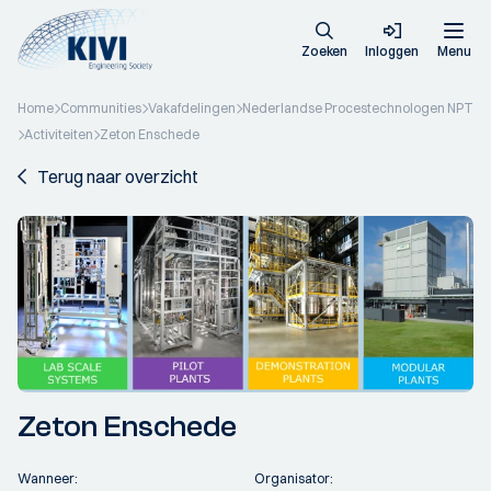
Zoeken
Inloggen
Menu
Home
Communities
Vakafdelingen
Nederlandse Procestechnologen NPT
Activiteiten
Zeton Enschede
Terug naar overzicht
Zeton Enschede
Wanneer:
Organisator: