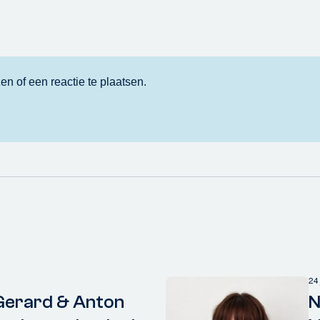
24
Gerard & Anton
N