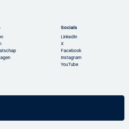
p
Socials
en
LinkedIn
n
X
aatschap
Facebook
ragen
Instagram
YouTube