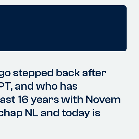
 ago stepped back after
NPT, and who has
e past 16 years with Novem
hap NL and today is