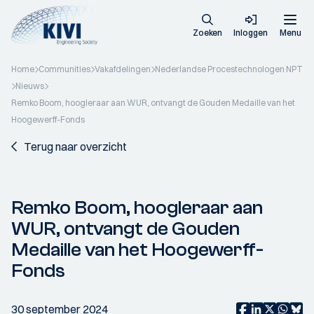
Zoeken
Inloggen
Menu
Home
Communities
Vakafdelingen
Nederlandse Procestechnologen NPT
Nieuws
Remko Boom, hoogleraar aan WUR, ontvangt de Gouden Medaille van het
Hoogewerff-Fonds
Terug naar overzicht
Remko Boom, hoogleraar aan
WUR, ontvangt de Gouden
Medaille van het Hoogewerff-
Fonds
30 september 2024