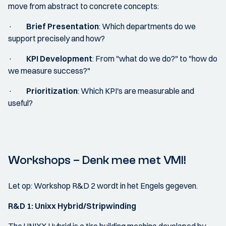
move from abstract to concrete concepts:
·
Brief Presentation
: Which departments do we
support precisely and how?
·
KPI Development
: From "what do we do?" to "how do
we measure success?"
·
Prioritization
: Which KPI's are measurable and
useful?
Workshops – Denk mee met VMI!
Let op: Workshop R&D 2 wordt in het Engels gegeven.
R&D 1: Unixx Hybrid/Stripwinding
The UNIXX Hybrid is a tire building machine developed by