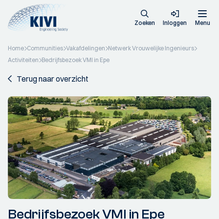
Zoeken
Inloggen
Menu
Home
Communities
Vakafdelingen
Netwerk Vrouwelijke Ingenieurs
Activiteiten
Bedrijfsbezoek VMI in Epe
Terug naar overzicht
Bedrijfsbezoek VMI in Epe