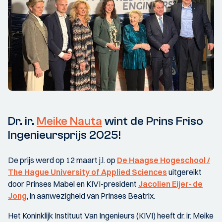
Dr. ir.
Meike Nauta
wint de Prins Friso
Ingenieursprijs 2025!
De prijs werd op 12 maart j.l. op
De Haagse Hogeschool /
The Hague University of Applied Sciences
uitgereikt
door Prinses Mabel en KIVI-president
Jacolien Eijer- de
Jong
, in aanwezigheid van Prinses Beatrix.
Het Koninklijk Instituut Van Ingenieurs (KIVI) heeft dr. ir. Meike