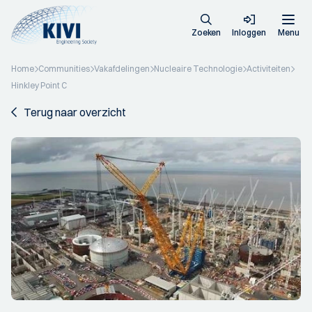
Zoeken
Inloggen
Menu
Home
Communities
Vakafdelingen
Nucleaire Technologie
Activiteiten
Hinkley Point C
Terug naar overzicht