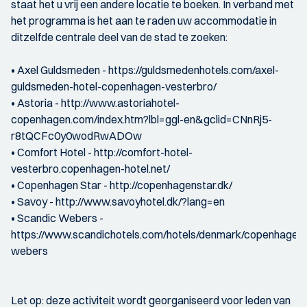
staat het u vrij een andere locatie te boeken. In verband met
het programma is het aan te raden uw accommodatie in
ditzelfde centrale deel van de stad te zoeken:
• Axel Guldsmeden - https://guldsmedenhotels.com/axel-
guldsmeden-hotel-copenhagen-vesterbro/
• Astoria - http://www.astoriahotel-
copenhagen.com/index.htm?lbl=ggl-en&gclid=CNnRj5-
r8tQCFc0y0wodRwADOw
• Comfort Hotel - http://comfort-hotel-
vesterbro.copenhagen-hotel.net/
• Copenhagen Star - http://copenhagenstar.dk/
• Savoy - http://www.savoyhotel.dk/?lang=en
• Scandic Webers -
https://www.scandichotels.com/hotels/denmark/copenhagen/
webers
Let op: deze activiteit wordt georganiseerd voor leden van