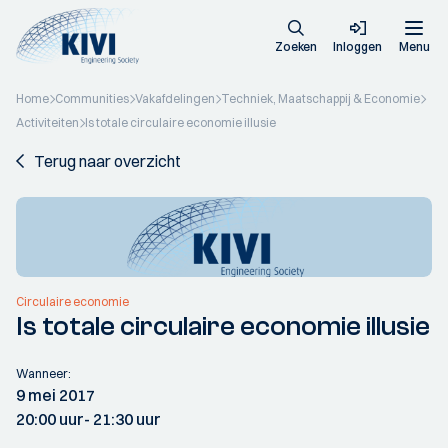
Zoeken
Inloggen
Menu
Home
Communities
Vakafdelingen
Techniek, Maatschappij & Economie
Activiteiten
Is totale circulaire economie illusie
Terug naar overzicht
Circulaire economie
Is totale circulaire economie illusie
Wanneer:
9 mei 2017
20:00 uur
- 21:30 uur