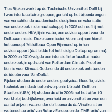
Ties Rijcken werkt op de Technische Universiteit Delft bij
twee interfacultaire groepen, gericht op het bijeenbrengen
van verschillende academische disciplines en valorisatie
van onderzoek in de maatschappij. In 2008 schreef hij met
onder andere HKV, lijn in water, een adviesrapport voor de
Deltacommissie. Deze commissie(-Veerman) nam hieruit
het concept ‘Afsluitbaar Open Rijnmond’ op in hun
adviesrapport (dat leidde tot het huidige Deltaprogramma).
In 2009 en 2010 volgde een intensief interfacultair nader
onderzoek, in opdracht van Rotterdam Climate Proof en
Kennis voor Klimaat. Gedurende dit onderzoek ontstonden
de ideeën voor ‘SimDelta’.
Rijcken studeerde onder andere geofysica, filosofie, civiele
techniek en industrieel ontwerpen in Utrecht, Delft en
Stanford (USA). Hij studeerde af in 2003 met het cijfer 10,
werkte bij bedrijfsleven, overheid en universiteit en won een
aantal prijzen, waaronder de ‘Leonardo da Vinci kunst en
wetenschap prijs’ van Rotary Europe, en de ‘TME-prijs’ van