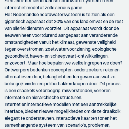
SimDelta: het Nederlandse hoofdwatersysteem in een
interactief model of zelfs serious game.
Het Nederlandse hoofdwatersysteem is te zien als een
gigantisch apparaat dat 20% van ons land omvat en de rest
van allerlei diensten voorziet. Dit apparaat wordt door de
eeuwen heen voortdurend aangepast aan veranderende
omstandigheden vanuit het klimaat, gewenste veiligheid
tegen overstromen, zoetwatervoorziening, ecologische
gezondheid, haven- en scheepvaart-ontwikkelingen,
enzovoort. Maar hoe bepalen we welke ingrepen we doen?
Ontwerpers bedenken concepten, onderzoekers rekenen
alternatieven door, belanghebbenden geven aan wat ze
belangrijk vinden en politici hakken knopen door. Dit proces
is een draaikolk vol onbegrip, misverstanden, verloren
informatie en hierarchische structuren.
Internet en interactieve modellen met een aantrekkelijke
interface, bieden nieuwe mogelijkheden om deze draaikolk
elegant te ondersteunen. Interactieve kaarten tonen het
samenhangende systeem van scenario’s, problemen,