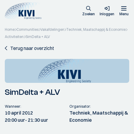
Zoeken
Inloggen
Menu
Home
Communities
Vakafdelingen
Techniek, Maatschappij & Economie
Activiteiten
SimDelta + ALV
Terug naar overzicht
SimDelta + ALV
Wanneer:
Organisator:
10 april 2012
Techniek, Maatschappij &
20:00 uur
- 21:30 uur
Economie