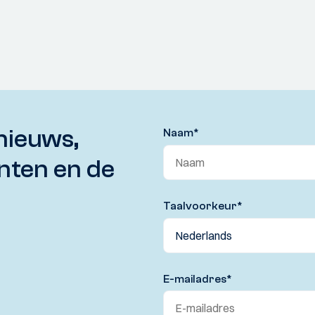
nieuws,
Naam
*
nten en de
Taalvoorkeur
*
E-mailadres
*