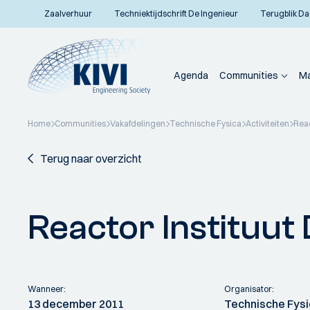
Zaalverhuur
Techniektijdschrift De Ingenieur
Terugblik Da
Agenda
Communities
Ma
Home
Communities
Vakafdelingen
Technische Fysica
Activiteiten
Reac
Terug naar overzicht
Reactor Instituut D
Wanneer:
Organisator:
13 december 2011
Technische Fys