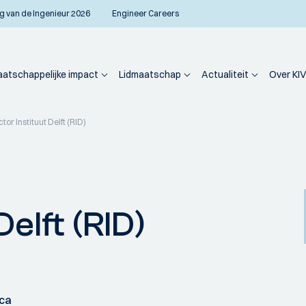
g van de Ingenieur 2026
Engineer Careers
atschappelijke impact
Lidmaatschap
Actualiteit
Over KIV
tor Instituut Delft (RID)
elft (RID)
ica