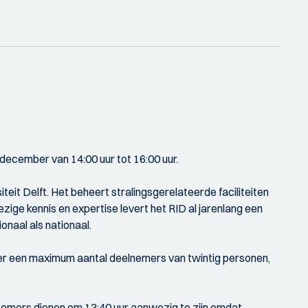
 december van 14:00 uur tot 16:00 uur.
eit Delft. Het beheert stralingsgerelateerde faciliteiten
zige kennis en expertise levert het RID al jarenlang een
naal als nationaal.
s er een maximum aantal deelnemers van twintig personen,
elnemers dienen om 13:40 uur aanwezig te zijn omdat