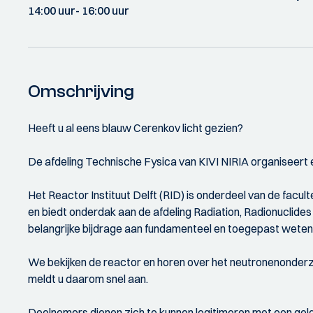
14:00 uur
- 16:00 uur
Omschrijving
Heeft u al eens blauw Cerenkov licht gezien?
De afdeling Technische Fysica van KIVI NIRIA organiseert e
Het Reactor Instituut Delft (RID) is onderdeel van de facu
en biedt onderdak aan de afdeling Radiation, Radionuclides 
belangrijke bijdrage aan fundamenteel en toegepast wetensc
We bekijken de reactor en horen over het neutronenonderzo
meldt u daarom snel aan.
Deelnemers dienen zich te kunnen legitimeren met een geldi