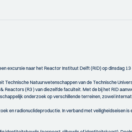
en excursie naar het Reactor Instituut Delft (RID) op dinsdag 13
lteit Technische Natuurwetenschappen van de Technische Universit
& Reactors (R3 ) van diezelfde faculteit. Met de bij het RID aanwe
happelijk onderzoek op verschillende terreinen, zowel internatio
ek en radionuclideproductie. In verband met veiligheidseisen i
g identiteitsbewijs (paspoort, rijbewijs of identiteitskaart). De