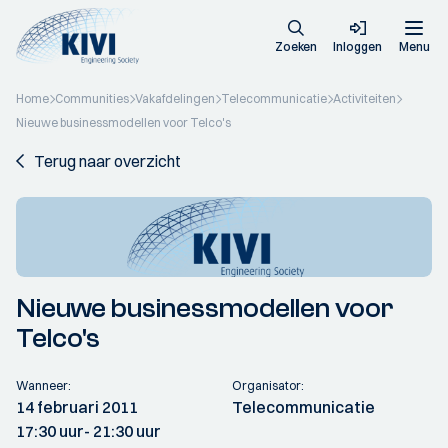
Zoeken
Inloggen
Menu
Home
Communities
Vakafdelingen
Telecommunicatie
Activiteiten
Nieuwe businessmodellen voor Telco's
Terug naar overzicht
Nieuwe businessmodellen voor
Telco's
Wanneer:
Organisator:
14 februari 2011
Telecommunicatie
17:30 uur
- 21:30 uur