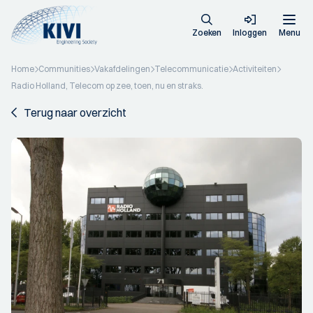
Zoeken
Inloggen
Menu
Home
Communities
Vakafdelingen
Telecommunicatie
Activiteiten
Radio Holland, Telecom op zee, toen, nu en straks.
Terug naar overzicht