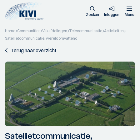
Zoeken
Inloggen
Menu
Home
Communities
Vakafdelingen
Telecommunicatie
Activiteiten
Satellietcommunicatie, wereldomvattend
Terug naar overzicht
Satellietcommunicatie,