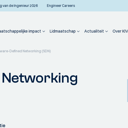
g van de Ingenieur 2026
Engineer Careers
atschappelijke impact
Lidmaatschap
Actualiteit
Over KIV
tware-Defined Networking (SDN)
 Networking
tie