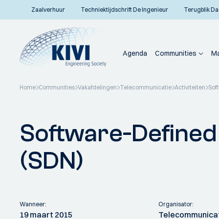
Zaalverhuur
Techniektijdschrift De Ingenieur
Terugblik Da
Agenda
Communities
Ma
Home
Communities
Vakafdelingen
Telecommunicatie
Activiteiten
Sof
Terug naar overzicht
Software-Defined
(SDN)
Wanneer:
Organisator:
19 maart 2015
Telecommunica