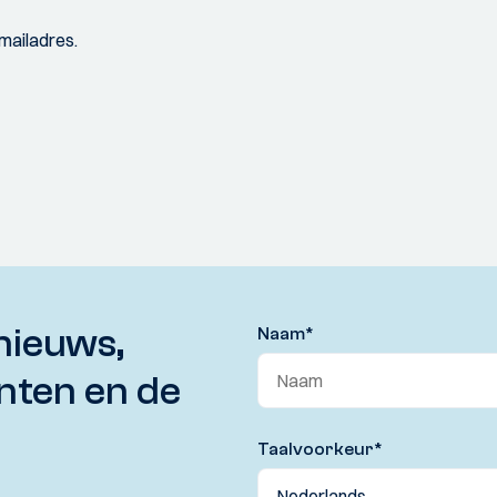
-mailadres.
nieuws,
Naam
*
nten en de
Taalvoorkeur
*