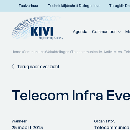
Zaalverhuur
Techniektijdschrift De Ingenieur
Terugblik Da
Agenda
Communities
Ma
Home
Communities
Vakafdelingen
Telecommunicatie
Activiteiten
Tel
Terug naar overzicht
Telecom Infra Ev
Wanneer:
Organisator:
25 maart 2015
Telecommunica