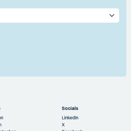
p
Socials
en
LinkedIn
n
X