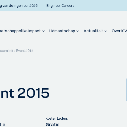
g van de Ingenieur 2026
Engineer Careers
atschappelijke impact
Lidmaatschap
Actualiteit
Over KIV
ecom Infra Event 2015
ent 2015
Kosten Leden:
tie
Gratis