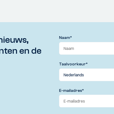
nieuws,
Naam
*
nten en de
Taalvoorkeur
*
E-mailadres
*