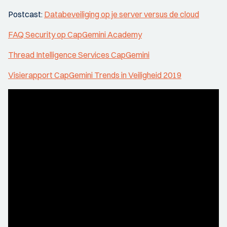
Postcast:
Databeveiliging op je server versus de cloud
FAQ Security op CapGemini Academy
Thread Intelligence Services CapGemini
Visierapport CapGemini Trends in Veiligheid 2019