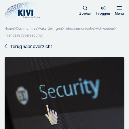
Zoeken
Inloggen
Menu
Home
Communities
Vakafdelingen
Telecommunicatie
Activiteiten
Trends in Cybersecurity
Terug naar overzicht