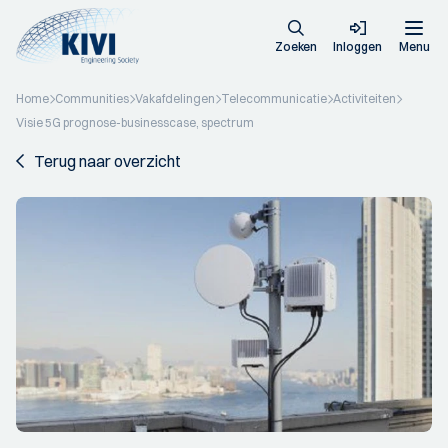
Zoeken
Inloggen
Menu
Home
Communities
Vakafdelingen
Telecommunicatie
Activiteiten
Visie 5G prognose-businesscase, spectrum
Terug naar overzicht