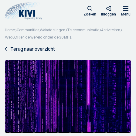
Zoeken
Inloggen
Menu
Home
Communities
Vakafdelingen
Telecommunicatie
Activiteiten
WebSDR en de wereld onder de 30 MHz
Terug naar overzicht