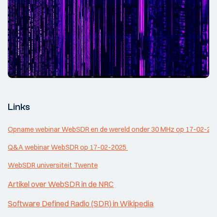
Links
Opname webinar WebSDR en de wereld onder 30 MHz op 17-02-20
Q&A webinar WebSDR op 17-02-2025 
WebSDR universiteit Twente
Artikel over WebSDR in de NRC
Software Defined Radio (SDR) in Wikipedia