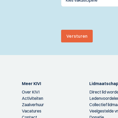
Versturen
Meer KIVI
Lidmaatscha
Over KIVI
Direct lid word
Activiteiten
Ledenvoordele
Zaalverhuur
Collectief lidm
Vacatures
Veelgestelde v
Contact
Donatie