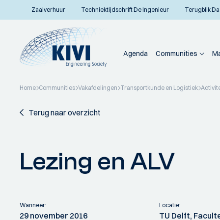
Zaalverhuur
Techniektijdschrift De Ingenieur
Terugblik Da
Agenda
Communities
Ma
Home
Communities
Vakafdelingen
Transportkunde en Logistiek
Activit
Terug naar overzicht
Lezing en ALV
Wanneer:
Locatie:
29 november 2016
TU Delft, Facult