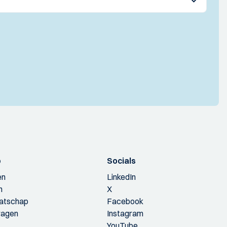
p
Socials
en
LinkedIn
n
X
aatschap
Facebook
ragen
Instagram
YouTube