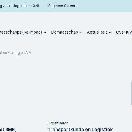
g van de Ingenieur 2026
Engineer Careers
atschappelijke impact
Lidmaatschap
Actualiteit
Over KIV
eiten
Lezing en ALV
Organisator:
eit 3ME,
Transportkunde en Logistiek