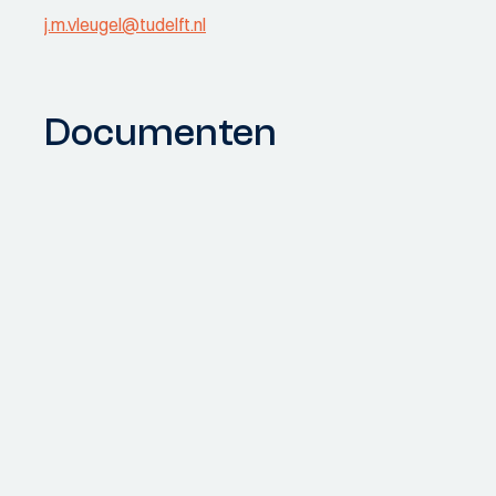
j.m.vleugel@tudelft.nl
Documenten