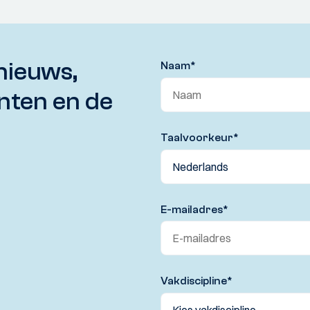
nieuws,
Naam
*
nten en de
Taalvoorkeur
*
E-mailadres
*
Vakdiscipline
*