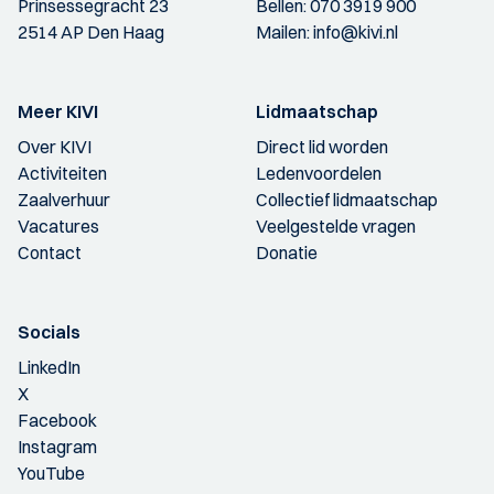
Prinsessegracht 23
Bellen:
070 3919 900
2514 AP Den Haag
Mailen:
info@kivi.nl
Meer KIVI
Lidmaatschap
Over KIVI
Direct lid worden
Activiteiten
Ledenvoordelen
Zaalverhuur
Collectief lidmaatschap
Vacatures
Veelgestelde vragen
Contact
Donatie
Socials
LinkedIn
X
Facebook
Instagram
YouTube