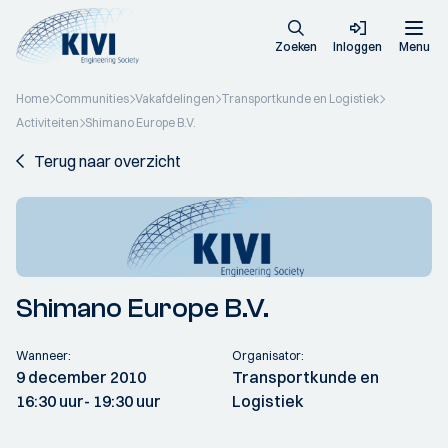
Zoeken
Inloggen
Menu
Home
Communities
Vakafdelingen
Transportkunde en Logistiek
Activiteiten
Shimano Europe B.V.
Terug naar overzicht
Shimano Europe B.V.
Wanneer:
Organisator:
9 december 2010
Transportkunde en
16:30 uur
- 19:30 uur
Logistiek