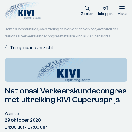
Zoeken
Inloggen
Menu
Home
Communities
Vakafdelingen
Verkeer en Vervoer
Activiteiten
Nationaal Verkeerskundecongres met uitreiking KIVI Cuperusprijs
Terug naar overzicht
Nationaal Verkeerskundecongres
met uitreiking KIVI Cuperusprijs
Wanneer:
29 oktober 2020
14:00 uur
- 17:00 uur