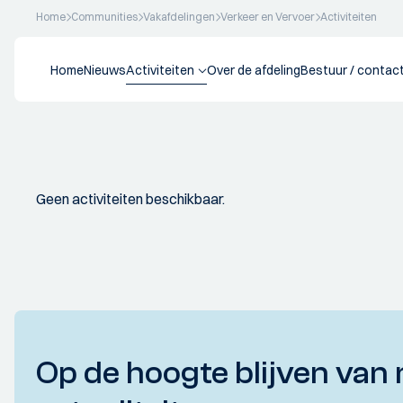
Home
Communities
Vakafdelingen
Verkeer en Vervoer
Activiteiten
Home
Nieuws
Activiteiten
Over de afdeling
Bestuur / contac
Geen activiteiten beschikbaar.
Op de hoogte blijven van 