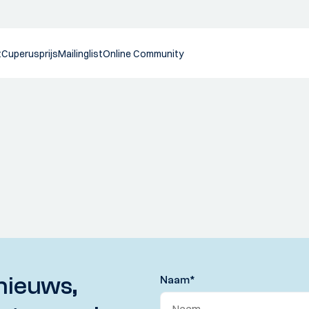
t
Cuperusprijs
Mailinglist
Online Community
nieuws,
Naam
*