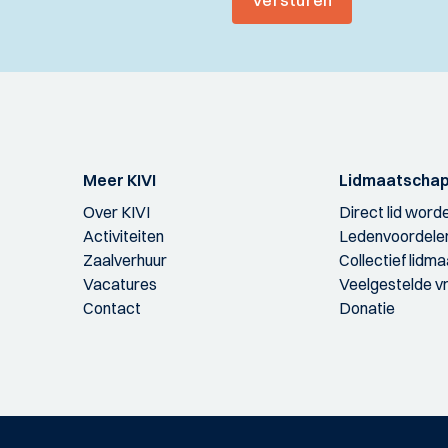
Versturen
Meer KIVI
Lidmaatscha
Over KIVI
Direct lid word
Activiteiten
Ledenvoordele
Zaalverhuur
Collectief lidm
Vacatures
Veelgestelde v
Contact
Donatie