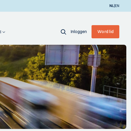
|
NL
EN
Inloggen
Word lid
I