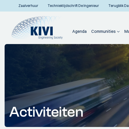
Zaalverhuur
Techniektijdschrift De Ingenieur
Terugblik Da
Agenda
Communities
Ma
Activiteiten