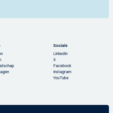
p
Socials
en
LinkedIn
n
X
aatschap
Facebook
ragen
Instagram
YouTube