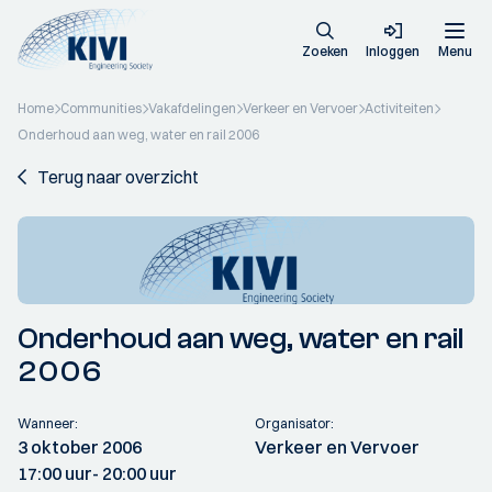
Zoeken
Inloggen
Menu
Home
Communities
Vakafdelingen
Verkeer en Vervoer
Activiteiten
Onderhoud aan weg, water en rail 2006
Terug naar overzicht
Onderhoud aan weg, water en rail
2006
Wanneer:
Organisator:
3 oktober 2006
Verkeer en Vervoer
17:00 uur
- 20:00 uur