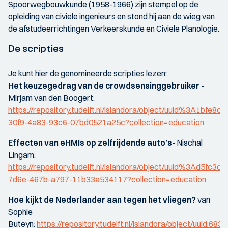
Spoorwegbouwkunde (1958-1966) zijn stempel op de
opleiding van civiele ingenieurs en stond hij aan de wieg van
de afstudeerrichtingen Verkeerskunde en Civiele Planologie.
De scripties
Je kunt hier de genomineerde scripties lezen:
Het keuzegedrag van de crowdsensinggebruiker -
Mirjam van den Boogert:
https://repository.tudelft.nl/islandora/object/uuid%3A1bfe8c7
30f9-4a83-93c6-07bd0521a25c?collection=education
Effecten van eHMIs op zelfrijdende auto’s-
Nischal
Lingam:
https://repository.tudelft.nl/islandora/object/uuid%3Ad5fc3d7
7d6e-467b-a797-11b33a534117?collection=education
Hoe kijkt de Nederlander aan tegen het vliegen?
van
Sophie
Buteyn:
https://repository.tudelft.nl/islandora/object/uuid:683