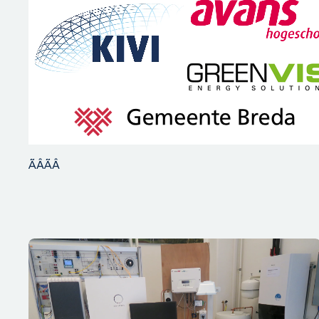
ÃÂÃÂ