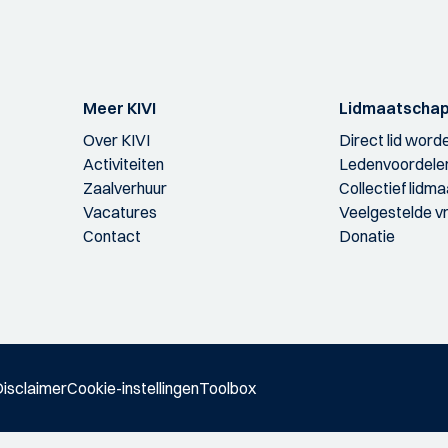
Meer KIVI
Lidmaatscha
Over KIVI
Direct lid word
Activiteiten
Ledenvoordele
Zaalverhuur
Collectief lidm
Vacatures
Veelgestelde v
Contact
Donatie
isclaimer
Cookie-instellingen
Toolbox