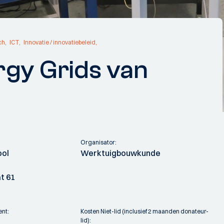
ch
ICT
Innovatie / innovatiebeleid
gy Grids van
Organisator:
ool
Werktuigbouwkunde
t 61
ent:
Kosten Niet-lid (inclusief 2 maanden donateur-
lid):