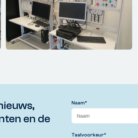
nieuws,
Naam
*
nten en de
Taalvoorkeur
*