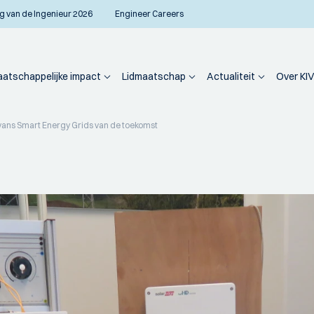
g van de Ingenieur 2026
Engineer Careers
atschappelijke impact
Lidmaatschap
Actualiteit
Over KIV
vans Smart Energy Grids van de toekomst