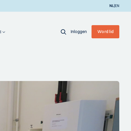
|
NL
EN
Inloggen
Word lid
I