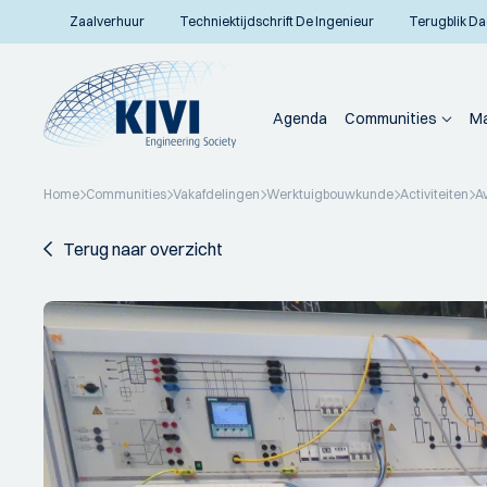
Zaalverhuur
Techniektijdschrift De Ingenieur
Terugblik Da
Agenda
Communities
Ma
Home
Communities
Vakafdelingen
Werktuigbouwkunde
Activiteiten
A
Terug naar overzicht