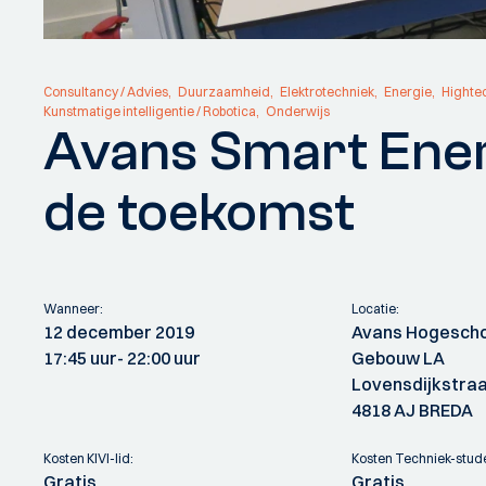
Consultancy / Advies
Duurzaamheid
Elektrotechniek
Energie
Highte
Kunstmatige intelligentie / Robotica
Onderwijs
Avans Smart Ener
de toekomst
Wanneer:
Locatie:
12 december 2019
Avans Hogesch
17:45 uur
- 22:00 uur
Gebouw LA
Lovensdijkstraa
4818 AJ BREDA
Kosten KIVI-lid:
Kosten Techniek-stud
Gratis
Gratis