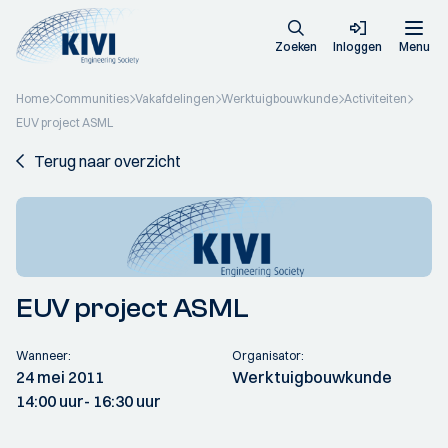
Zoeken
Inloggen
Menu
Home
Communities
Vakafdelingen
Werktuigbouwkunde
Activiteiten
EUV project ASML
Terug naar overzicht
EUV project ASML
Wanneer:
Organisator:
24 mei 2011
Werktuigbouwkunde
14:00 uur
- 16:30 uur