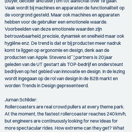
(buyer, decider and user) om tot aanschaf over te gaan.
Vaak wordt bij machines en apparaten de functionaliteit op
de voorgrond gesteld. Maar ook machines en apparaten
hebben voor de gebruiker een emotionele waarde.
Voorbeelden van deze emotionele waarden zijn
betrouwbaarheid, precisie, dynamiek en snelheid maar ook
hygiëne enz. De trend is dat er bij producten meer nadruk
komt te liggen op ergonomie en design, denk aan de
producten van Apple. Stevens id¨¦ partners is 20 jaar
geleden van de UT gestart als TOP-bedrijf en ondersteunt
bedrijven op het gebied van innovatie en design. In de lezing
wordt ingegaan op de rol van design in de B2B markt en
worden Trends in Design gepresenteerd.
Jurnan Schilder:
Rollercoasters are real crowd pullers at every theme park.
At the moment, the fastest rollercoaster reaches 240 km/h,
but engineers are continuously looking for new ideas for
more spectacular rides. How extreme can they get? What