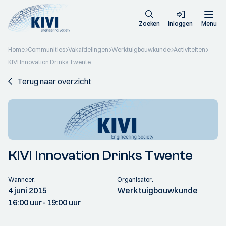
Zoeken
Inloggen
Menu
Home
Communities
Vakafdelingen
Werktuigbouwkunde
Activiteiten
KIVI Innovation Drinks Twente
Terug naar overzicht
KIVI Innovation Drinks Twente
Wanneer:
Organisator:
4 juni 2015
Werktuigbouwkunde
16:00 uur
- 19:00 uur