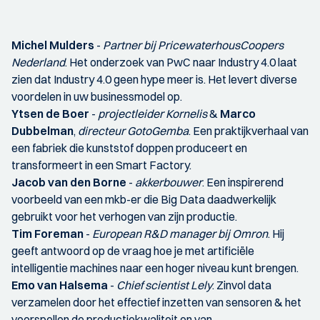
Michel Mulders
-
Partner bij PricewaterhousCoopers
Nederland
. Het onderzoek van PwC naar Industry 4.0 laat
zien dat Industry 4.0 geen hype meer is. Het levert diverse
voordelen in uw businessmodel op.
Ytsen de Boer
-
projectleider Kornelis
&
Marco
Dubbelman
,
directeur GotoGemba
. Een praktijkverhaal van
een fabriek die kunststof doppen produceert en
transformeert in een Smart Factory.
Jacob van den Borne
-
akkerbouwer
. Een inspirerend
voorbeeld van een mkb-er die Big Data daadwerkelijk
gebruikt voor het verhogen van zijn productie.
Tim Foreman
-
European R&D manager bij Omron
. Hij
geeft antwoord op de vraag hoe je met artificiële
intelligentie machines naar een hoger niveau kunt brengen.
Emo van Halsema
-
Chief scientist Lely
. Zinvol data
verzamelen door het effectief inzetten van sensoren & het
voorspellen de productiekwaliteit en van