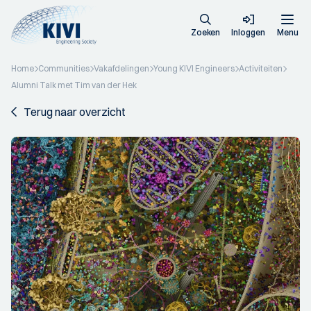
Zoeken
Inloggen
Menu
Home
Communities
Vakafdelingen
Young KIVI Engineers
Activiteiten
Alumni Talk met Tim van der Hek
Terug naar overzicht