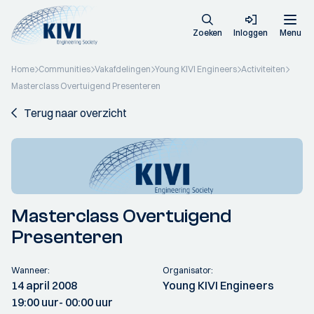
Zoeken
Inloggen
Menu
Home
Communities
Vakafdelingen
Young KIVI Engineers
Activiteiten
Masterclass Overtuigend Presenteren
Terug naar overzicht
Masterclass Overtuigend
Presenteren
Wanneer:
Organisator:
14 april 2008
Young KIVI Engineers
19:00 uur
- 00:00 uur