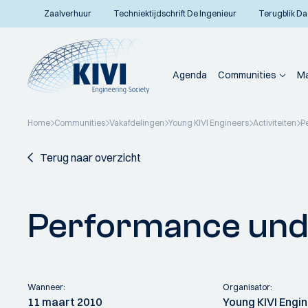
Zaalverhuur
Techniektijdschrift De Ingenieur
Terugblik Da
Agenda
Communities
Ma
Home
Communities
Vakafdelingen
Young KIVI Engineers
Activiteiten
P
Terug naar overzicht
Performance und
Wanneer:
Organisator:
11 maart 2010
Young KIVI Engi