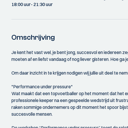
18:00 uur
- 21:30 uur
Omschrijving
Je kent het vast wel, je bent jong, succesvol en iedereen z
moeten af en liefst vandaag of nog liever gisteren. Hoe ga 
Om daar inzicht in te krijgen nodigen wij jullie uit deel t
"Performance under pressure"
Wat maakt dat een topvoetballer op het moment dat het er e
professionele keeper na een gespeelde wedstrijd uit frustr
raken sommige ondernemers op dit moment het spoor bijster,
succesvolle mensen.
De workshop “Performance under pressure” toont de relati