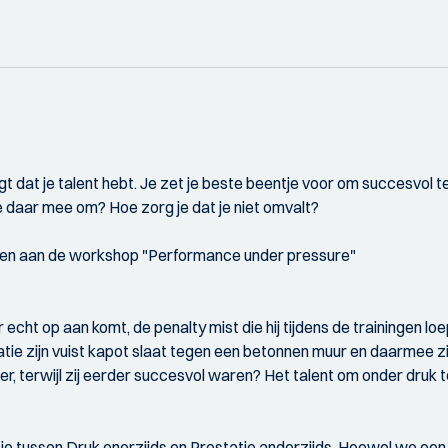
egt dat je talent hebt. Je zet je beste beentje voor om succesvol
je daar mee om? Hoe zorg je dat je niet omvalt?
e nemen aan de workshop "Performance under pressure"
cht op aan komt, de penalty mist die hij tijdens de trainingen lo
atie zijn vuist kapot slaat tegen een betonnen muur en daarmee z
 terwijl zij eerder succesvol waren? Het talent om onder druk te
e tussen Druk enerzijds en Prestatie anderzijds. Hoewel we een 