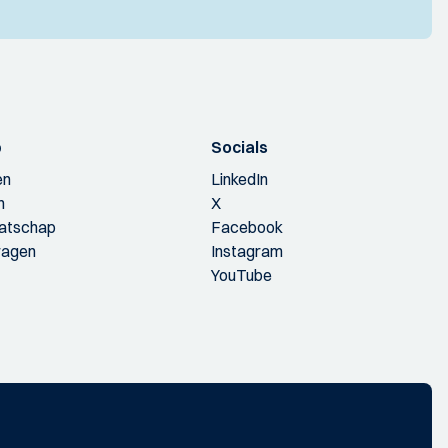
p
Socials
en
LinkedIn
n
X
aatschap
Facebook
ragen
Instagram
YouTube