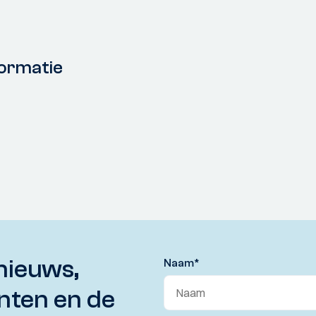
ormatie
nieuws,
Naam
*
nten en de