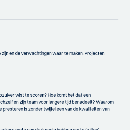
 te zijn en de verwachtingen waar te maken. Projecten
epzuiver wist te scoren? Hoe komt het dat een
ichzelf en zijn team voor langere tijd benadeelt? Waarom
 presteren is zonder twijfel een van de kwaliteiten van
zekere mate van druk nodig hebben om te (willen)