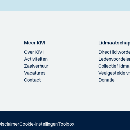
Meer KIVI
Lidmaatscha
Over KIVI
Direct lid word
Activiteiten
Ledenvoordele
Zaalverhuur
Collectief lidm
Vacatures
Veelgestelde v
Contact
Donatie
isclaimer
Cookie-instellingen
Toolbox