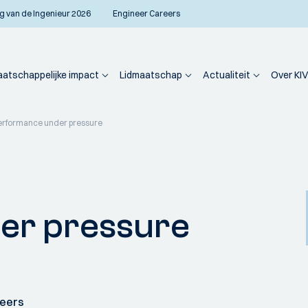
g van de Ingenieur 2026
Engineer Careers
atschappelijke impact
Lidmaatschap
Actualiteit
Over KIV
erformance under pressure
er pressure
neers