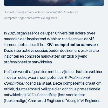
Home
Lidmaatschap
Ledenvoordelen
KIVI-Academy
Competentiegerichte ontwikkeling met OU
In 2025 organiseerde de Open Universiteit iedere twee
maanden een inspirerend Webinar rond een van de vijf
kerncompetenties uit het
KIVI-competentieraamwerk
.
Deze interactieve sessies boden deelnemers praktische
inzichten en concrete handvatten om zich blijvend
professioneel te ontwikkelen.
Het jaar wordt afgesloten met het vijfde en laatste webinar
in deze reeks, waarin competenties E:
Professional
Commitment
centraal staat. Deze competentie draait om
ethiek, duurzaamheid, veiligheid en continue professionele
ontwikkeling (CPD). Essentiële pijlers voor iedere
(toekomstige) Chartered Engineer of Young KIVI Engineer.