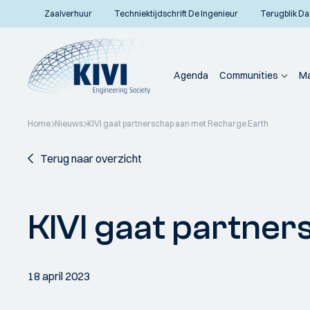
Zaalverhuur
Techniektijdschrift De Ingenieur
Terugblik Da
Agenda
Communities
Ma
Home
Nieuws
KIVI gaat partnerschap aan met Recharge Earth
Terug naar overzicht
KIVI gaat partne
18 april 2023