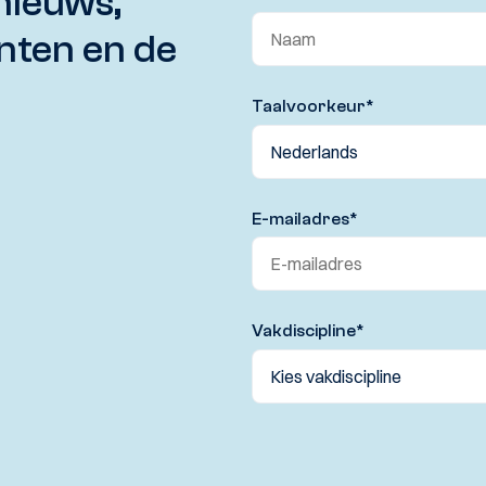
nieuws,
nten en de
Taalvoorkeur
*
E-mailadres
*
Vakdiscipline
*