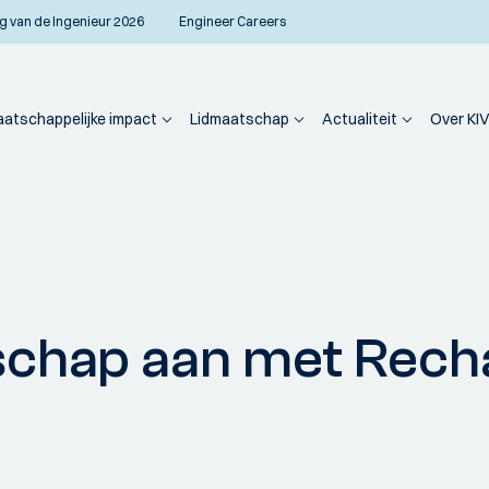
g van de Ingenieur 2026
Engineer Careers
atschappelijke impact
Lidmaatschap
Actualiteit
Over KIV
rschap aan met Rech