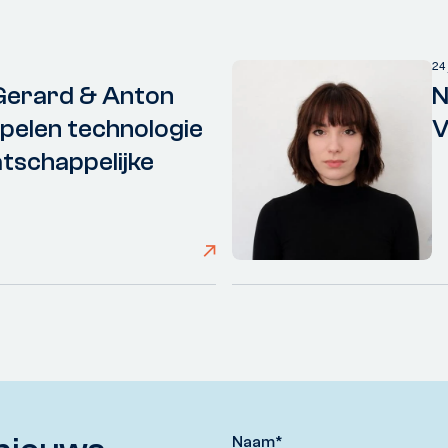
24
Gerard & Anton
N
elen technologie
V
tschappelijke
Naam
*