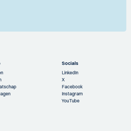
p
Socials
en
LinkedIn
n
X
aatschap
Facebook
ragen
Instagram
YouTube