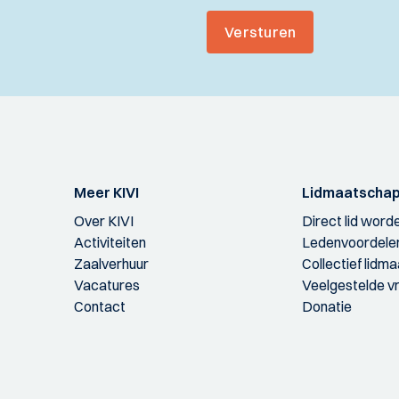
Versturen
Meer KIVI
Lidmaatscha
Over KIVI
Direct lid word
Activiteiten
Ledenvoordele
Zaalverhuur
Collectief lidm
Vacatures
Veelgestelde v
Contact
Donatie