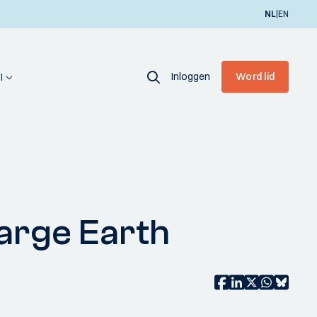
|
NL
EN
Inloggen
Word lid
I
arge Earth